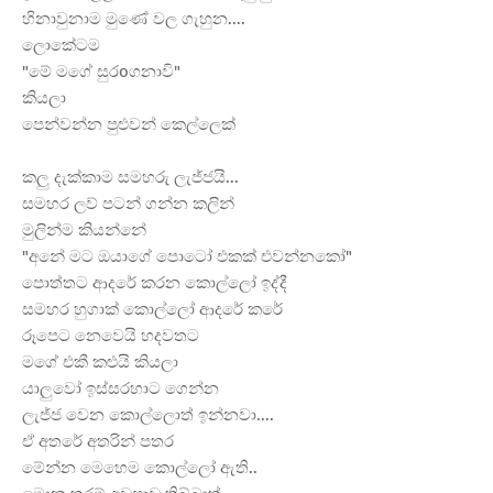
හිනාවුනාම මුණේ වල ගැහුන....
ලොකේටම
"මේ මගේ සුරoගනාවි"
කියලා
පෙන්වන්න පුළුවන් කෙල්ලෙක්
කලු දැක්කාම සමහරු ලැජ්ජයි...
සමහර ලව් පටන් ගන්න කලින්
මුලින්ම කියන්නේ
"අනේ මට ඔයාගේ පොටෝ එකක් එවන්නකෝ"
පොත්තට ආදරේ කරන කොල්ලෝ ඉද්දී
සමහර හුගාක් කොල්ලෝ ආදරේ කරේ
රූපෙට නෙවෙයි හදවතට
මගේ එකී කළුයි කියලා
යාලුවෝ ඉස්සරහාට ගෙන්න
ලැජ්ජ වෙන කොල්ලොත් ඉන්නවා....
ඒ අතරේ අතරින් පතර
මේන්න මෙහෙම කොල්ලෝ ඇති..