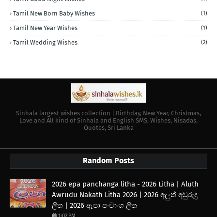
Tamil New Born Baby Wishes
(1)
Tamil New Year Wishes
(1)
Tamil Wedding Wishes
(2)
Sinhala largest wishes collection | Birthday, New Year, Christmas,
Love and All kind of Sinhala and English SMS, Wishes, Nisadas,
Quotes, Sri Lanka
Random Posts
2026 epa panchanga litha - 2026 Litha | Aluth
Awrudu Nakath Litha 2026 | 2026 අලුත් අවුරුදු
ලිත | 2026 ඈපා පංචාංග ලිත
1:02 PM