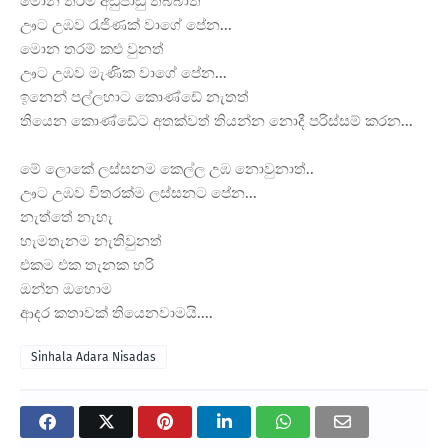
මොන තරම් අඩුපාඩු තිබ්බාත්
ඌට උඹව රැජිණක් වාගේ පේන...
මොන තරම් කළු වුනත්
ඌට උඹව මැණික වාගේ පේන...
ඉනෙන් පල්ලහාට කොණ්ඩේ නැතත්
තියෙන කොණ්ඩේට අතක්වත් තියන්න නොදී පරිස්සම් කරන...
මේ ලොකේ ලස්සනම කෙල්ල උඹ නොවුනාත්..
ඌට උඹව විතරක්ම ලස්සනට පේන...
නැත්තේ නැහැ
හැමතැනම නැතිවුනත්
එකම එක තැනක හරි
ඔන්න ඔහොම
ආදර කතාවක් තියෙනවාමයි....
Sinhala Adara Nisadas