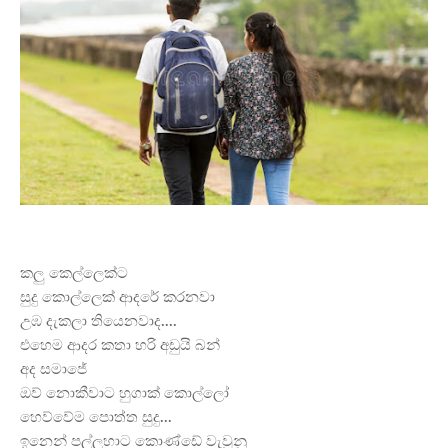
කලු කෙල්ලෙක්ට
සුදු කොල්ලෙක් ආදරේ කරනවා
උඹ දැකලා තියෙනවාද....
එහෙම ආදර කතා හරි අඩුයි බන්
අද සමාජේ
ඔව්
නොකීවාට හුගාක් කොල්ලෝ
හෙව්වේම පොත්ත සුදු...
ඉනෙන් පල්ලහාට කොණ්ඩේ වැවුනු