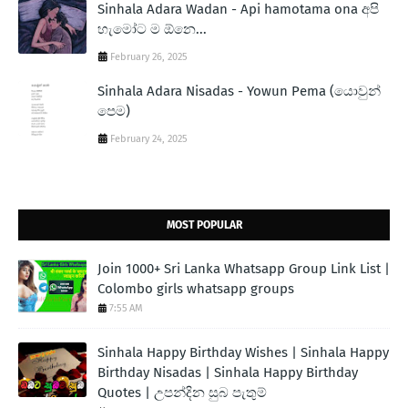
Sinhala Adara Wadan - Api hamotama ona අපි
හැමෝට ම ඕනෙ...
February 26, 2025
Sinhala Adara Nisadas - Yowun Pema (යොවුන්
පෙම)
February 24, 2025
MOST POPULAR
Join 1000+ Sri Lanka Whatsapp Group Link List |
Colombo girls whatsapp groups
7:55 AM
Sinhala Happy Birthday Wishes | Sinhala Happy
Birthday Nisadas | Sinhala Happy Birthday
Quotes | උපන්දින සුබ පැතුම්