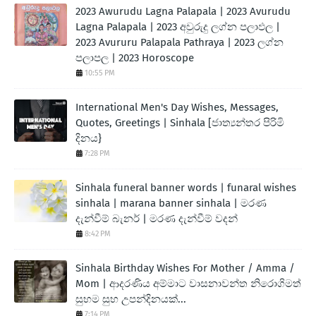
2023 Awurudu Lagna Palapala | 2023 Avurudu
Lagna Palapala | 2023 අවුරුදු ලග්න පලාඵල |
2023 Avururu Palapala Pathraya | 2023 ලග්න
පලාපල | 2023 Horoscope
10:55 PM
International Men's Day Wishes, Messages,
Quotes, Greetings | Sinhala [ජාත්‍යන්තර පිරිමි
දිනය}
7:28 PM
Sinhala funeral banner words | funaral wishes
sinhala | marana banner sinhala | මරණ
දැන්වීම් බැනර් | මරණ දැන්වීම් වදන්
8:42 PM
Sinhala Birthday Wishes For Mother / Amma /
Mom | ආදරණිය අම්මාට වාසනාවන්ත නිරොගිමත්
සුභම සුභ උපන්දිනයක්...
7:14 PM