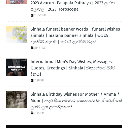
2023 Avururu Palapala Pathraya | 2023 ලග්න
පලාපල | 2023 Horoscope
10:55 PM
Sinhala funeral banner words | funaral wishes
sinhala | marana banner sinhala | මරණ
දැන්වීම් බැනර් | මරණ දැන්වීම් වදන්
8:42 PM
International Men's Day Wishes, Messages,
Quotes, Greetings | Sinhala [ජාත්‍යන්තර පිරිමි
දිනය}
7:28 PM
Sinhala Birthday Wishes For Mother / Amma /
Mom | ආදරණිය අම්මාට වාසනාවන්ත නිරොගිමත්
සුභම සුභ උපන්දිනයක්...
7:14 PM