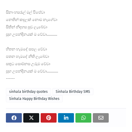
සිනා හසරැල් මල් පිපේවා
නෙතින් කදුලක් නොම නැගේවා
සිතින් නිදහස සුව ලැබේවා
සුභ උපන්දිනයක් ම වේවා............
හිතන හැමදේ සපල වේවා
පතන හැමදේ නිති ලැබේවා
සතුට සොම්නස උරුම වේවා
සුභ උපන්දිනයක් ම වේවා.............
------
sinhala birthday quotes
Sinhala Birthday SMS
Sinhala Happy Birthday Wishes