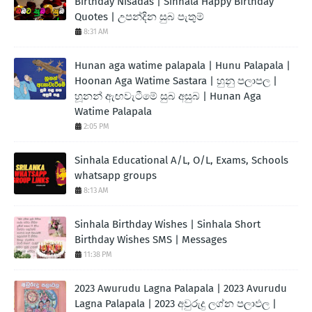
Birthday Nisadas | Sinhala Happy Birthday
Quotes | උපන්දින සුබ පැතුම්
8:31 AM
Hunan aga watime palapala | Hunu Palapala |
Hoonan Aga Watime Sastara | හුනු පලාපල |
හූනන් ඇඟවැටීමේ සුබ අසුබ | Hunan Aga
Watime Palapala
2:05 PM
Sinhala Educational A/L, O/L, Exams, Schools
whatsapp groups
8:13 AM
Sinhala Birthday Wishes | Sinhala Short
Birthday Wishes SMS | Messages
11:38 PM
2023 Awurudu Lagna Palapala | 2023 Avurudu
Lagna Palapala | 2023 අවුරුදු ලග්න පලාඵල |