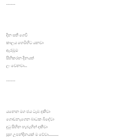
------
දින සති ගෙවී
කාලය හෙමිහිට යනවා
ඇරඹුම
සිහිකරන දිනයත්
ලං වෙනවා…
------
යනෙන මග ජය ටැඹ දකීවා
ගොඩනැගෙන බාධක බිදේවා
දුටු සිහින හැබැහින් දකීවා
සුභ උපන්දිනයක් ම වේවා...........