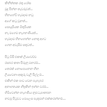
කිනිත්තක රතු රෝස
මුදු පින්න තැවරුවත්…
හිනහේවි හැමදාම නටු
අගේ කටු වුනත්…
සොයුරියක මිතුරියක
නෑ මගෙම නැගනණියත්…
හැමදාම හිනහෙන්න නෙතු අගට
ගෙන අවැසිම සතුටත්…
පිටු විසි එකක් ලියවෙච්ච
රසබර කතා පිරුනු මනරම්…
තෙරක් නොපෙනෙන හීන
ලියවෙනා අකුරු වැලි පිල්ලම්…
එකින් එක පාට වෙන පැහැබර
අනාගතයක නිදුකින් ඉන්න වරම්…
හිමිවෙන්න නැගණිය නුඹට,පාතබන
නවමු පිටුවට මෙලෙස පැතුමන් එක්කරන්නම්….