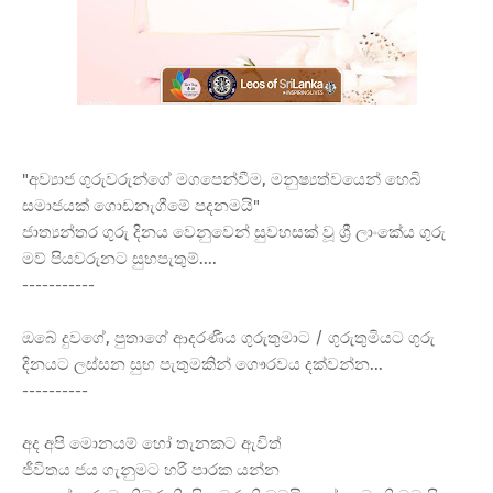
"අව්
යාජ ගුරුවරුන්ගේ මගපෙන්වීම, මනුෂ්
යත්වයෙන් හෙබි
සමාජයක් ගොඩනැගීමේ පදනමයි"
ජාත්
යන්තර ගුරු දිනය වෙනුවෙන් සුවහසක් වූ ශ්
රී ලාංකේය ගුරු
මව් පියවරුනට සුභපැතුම්....
-----------
ඔබේ දුවගේ, පුතාගේ ආදරණිය ගුරුතුමාට / ගුරුතුමියට ගුරු
දිනයට ලස්සන සුභ පැතුමකින් ගෞරවය දක්වන්න...
----------
අද අපි මොනයම් හෝ තැනකට ඇවිත්
ජීවිතය ජය ගැනුමට හරි පාරක යන්න