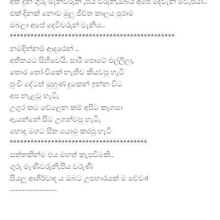
අත
දුන් ගුරු මෑනිවරුනි ,පිය වරුනි,ඔබයි අපේ දෙවැනි මව,පියා..
එක් දිනක් නොව මුලු ජීව්ත කාලය පුරාම
ඔබලා අපේ දෙවිවරුන් වැනිය..
************************************************
නමදින්නම් ආදරෙන් ..
අතීතයට සිහිවෙයි. සාරි පොටේ එල්ලිලා,
තොර තෝංචියක් නැතිව කියවපු හැටි
පුංචි දේටත් මුහුණ දුකෙන් ඉන්න විට
අප නැළවූ හැටි,
උගුර කට වේලෙන කම් අපිට කෑගසා
අ,යන්නේ සිට උගන්වපු හැටි,
හොද මගට සිත යොමු කරපු හැටි
****************************************
සත්තකින්ම එය මහත් කැපවීමකි..
ගුරු මෑණිවරුනි,පිය වරුණි
සියලු ආශිර්වාද ය ඔබට උපහාරයක් ම වේවා!
----------------