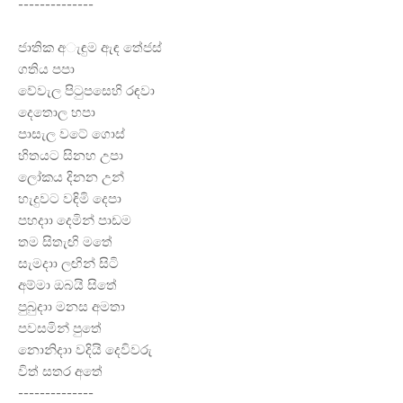
--------------
ජාතික අැඳුම ඇඳ තේජස්
ගතිය පපා
වේවැල පිටුපසෙහි රඳවා
දෙතොල හපා
පාසැල වටේ ගොස්
හිතයට සිනහ උපා
ලෝකය දිනන උන්
හැදුවට වඳිමි දෙපා
පහදාා දෙමින් පාඩම
තම සිතැඟි මතේ
සැමදාා ලඟින් සිටි
අම්මා ඔබයි සි⁣තේ
පුබුදාා මනස අමතා
පවසමින් පුතේ
නොනිදාා වදියි දෙවිවරු
විත් සතර අතේ
--------------