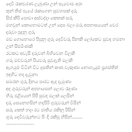
දෙවි රැකවරණ ලැබුණා උන් සැවොම අරා
තුන් තිස් පැයේ රැකගෙන සුවහසක් දරු
සිප් කිරි පොවා අස්වද්දා කෙතක් සරු
මහවුන් කොහොමටත් උන් දෙස බලා මරු අපහාසයෙන් වෙර
දරුවා පුදනු ගුරු
මඩ ගොහොරෙ පිපුනු ගුරු දෙවිවරු පිනකි ලෝකෙට සුවඳ හමනා
උන් සිළුමිණකි
රටකට අවැසි දරුවන් බිහිවෙන විලකි
ගරු මව්වරුන් පියවරු සුවදැති මලකි
ඇගයුම් විටින් විට දසතින් කණ වැකුණා නොගැයූම් ප්
රශස්තිත්
ඉඳහිට හද දැවුනා
සමරන ගුරු දිනය පාරට ඇද දැමුණා
අද ගුරුවරුන් අපහාසෙන් ලොව රැදුණා
හිරු එළියෙන් පිපී සුවඳ මලක් ලෙසින්
දරු සෙනෙහසින් හදපිරි ගුරුවරුන් විසින්
සරු කෙත් හදා රට ජාතිය රකිනු රිසින්
ගුරු දෙවිවරුන්හට පිං දි රකිමු හිසින්.........
----------------