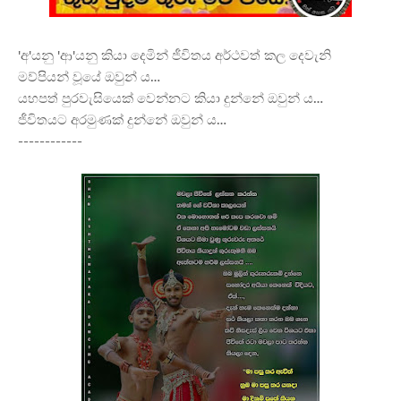
'අ'යනු 'ආ'යනු කියා දෙමින් ජීවිතය අර්ථවත් කල දෙවැනි
මව්පියන් වූයේ ඔවුන්
ය…
යහපත් පුරවැසියෙක් වෙන්නට කියා දුන්නේ ඔවුන් ය…
ජීවිතයට අරමුණක් දුන්නේ ඔවුන් ය…
------------