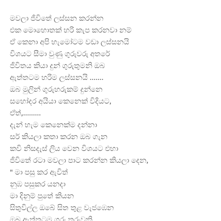
මවලා ජිවිතේ ලස්සන කරන්න
එක මොහොතක් හරි කැප කරනවා නම්
ඒ කෙනා අපි හැමෝටම වඩා ලස්සනයි
විශයට සීමා වුණු ගුරුවරු අතරේ
ජිවිතය කියා දුන් ගුරුතුමනි ඔබ
ඇත්තටම හරිම ලස්සනයි .......
ඔබ මුලින් ගුරුහරුකම් දුන්නෙ
සහෝදර අයියා කෙනෙක් විදියට,
ඒත්,.........
දැන් හැම කෙනෙක්ම දන්නා
සර් කියලා කතා කරන ඔබ ගැන
කවි නිසදැස් ලිය වෙන විශයට එහා
ජිවිතේ රටා මවලා පාට කරන්න කියලා දෙන,
" මා පසු කර ඇවිත්
නුඹ පසුකර යනදා
මා දිනුම් පුතේ කියන
සිතුවිල්ල ඔබේ සිත තුළ වැජඹෙන
ඔබ ඇත්තටම ගුරු තරුවකි