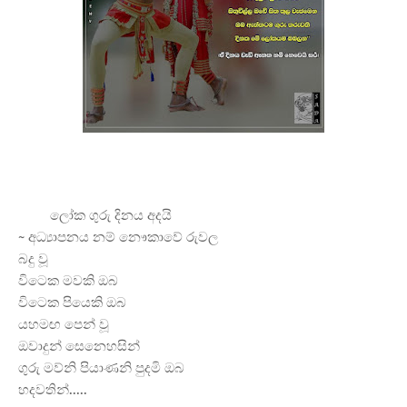
ලෝක ගුරු දිනය අදයි
~ අධ්
යාපනය නම් නෞකාවේ රුවල
බදු වූ
විටෙක මවකි ඔබ
විටෙක පියෙකි ඔබ
යහමඟ පෙන් වූ
ඔවාදුන් සෙනෙහසින්
ගුරු මව්නි පියාණනි පුදමි ඔබ
හදවතින්.....