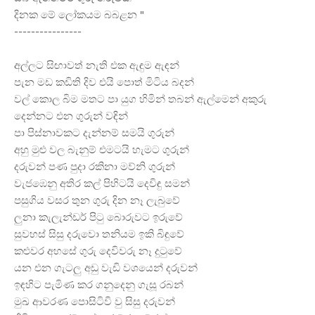
දිනක මේ ලෝකයම බබළන "
----------------
අල්ලට සිඟාවත් නැති එක ඇඳුම ඇඳන්
පැන මඩ කඩිති දිව එයි පොත් මිටිය බදන්
වල් කොල බිම මතට පා යුග හිමින් තබන් ඇල්මෙන් අකුරු
දෙන්නට එන ගුරුන් වඳින්
පා
පිස්නාවකට දැන්නම් සමයි ගුරුන්
අහු මුළු වල බැනුම් එමටයි හැමට ගුරුන්
දරුවන් පණ පුදා රකිනා මව්නි ගුරුන්
වැජඹෙනු අතිර කල් පිහිටයි දෙවිඳු සමන්
පසුගිය වසර තුන ගුරු දින නෑ ලැබුවේ
ලුනා කැලැන්ඩර් පිටු බොරුවට ඉරුවේ
සුවහස් සිසු දරුවො තනියම ඉකි බිඳුවේ
කළුවර අහසේ ගුරු දෙවිවරු නෑ දුටුවේ
යන එන ගැටලු අඩු වැඩි වශයෙන් දරුවන්
ඉඳහිට පැමිණ කර ගනුදෙනු ගැසූ රබන්
මුඛ ආවරණ පොසිටිවි වු සිසු දරුවන්