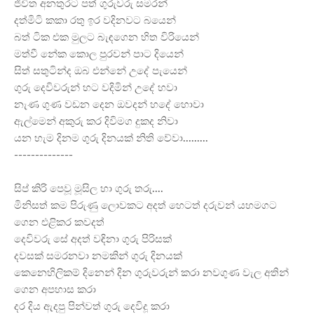
ජීවිත අනතුරට පත් ගුරුවරු සමරන්
දත්මිටි කකා රතු ඉර වදිනවට බයෙන්
බත් ටික එක මුලට බැඳගෙන හිත විරියෙන්
මත්වී නේක කොල පුරවන් පාට දියෙන්
සිත් සතුටින්ද ඔබ එන්නේ උදේ පැයෙන්
ගුරු දෙවිවරුන් හට වදිමින් උදේ හවා
නැණ ගුණ වඩන දෙන ඔවදන් හදේ හොවා
ඇල්මෙන් අකුරු කර දිවිමග දුකද නිවා
යන හැම දිනම ගුරු දිනයක් නිති වේවා.........
--------------
සිප් කිරි පෙවූ මූසිල හා ගුරු තරු....
මිනිසත් කම පිරුණු ලොවකට අදත් හෙටත් දරුවන් යහමගට
ගෙන එළිකර කවදත්
දෙවිවරු සේ අදත් වඳිනා ගුරු පිරිසක්
දවසක් සමරනවා නමකින් ගුරු දිනයක්
කෙනෙහිලිකම් දිනෙන් දින ගුරුවරුන් කරා නවගුණ වැල අතින්
ගෙන අපහාස කරා
දර දිය ඇදපු පින්වත් ගුරු දෙවිදූ කරා