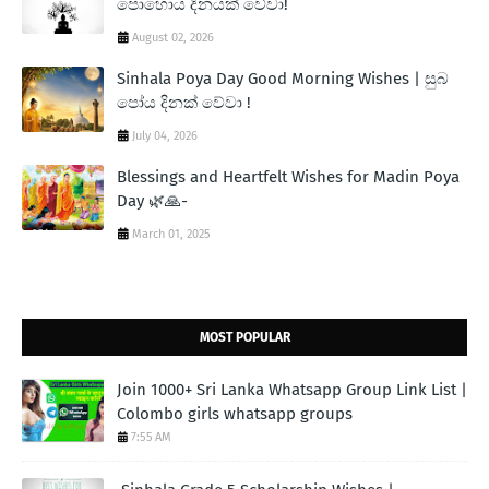
පොහොය දිනයක් වේවා!
August 02, 2026
Sinhala Poya Day Good Morning Wishes | සුබ
පෝය දිනක් වේවා !
July 04, 2026
Blessings and Heartfelt Wishes for Madin Poya
Day 🌿🙏-
March 01, 2025
MOST POPULAR
Join 1000+ Sri Lanka Whatsapp Group Link List |
Colombo girls whatsapp groups
7:55 AM