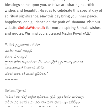
blessings shine upon you. 🌿✨ We are sharing heartfelt
wishes and beautiful Nisadas to celebrate this special day of
spiritual significance. May this day bring you inner peace,
happiness, and guidance on the path of Dhamma. Visit our
website
SinhalaWishes.lk
for more inspiring Sinhala wishes
and quotes. Wishing you a blessed Madin Poya! 🪔🙏"
පිං බර උදෑසනක් වේවා!
පෝදා අපේ අසපුව
නිසදැස් අසපුව
පුන්
යවන්ත හැමෝටම පිං බර මැදින් පුර පසලොස්වක
පොහොයක් දිනයක් වේවා!
මෙත් සිතෙන් සෙත් ප්
රර්ථනා "!
---------
පින්සාර දිනක් !!-
"අතින් අත මල් දෝත අරගෙන මුනි පුදන්නට සැරසිලා
හදින් හද මෙත් දයා කරුණා ගුණ දහම් බල ඉතිරිලා