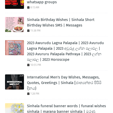
whatsapp groups
8:13 AM
Sinhala Birthday Wishes | Sinhala Short
Birthday Wishes SMS | Messages
11:38 PM
2023 Awurudu Lagna Palapala | 2023 Avurudu
Lagna Palapala | 2023 අවුරුදු ලග්න පලාඵල |
2023 Avururu Palapala Pathraya | 2023 ලග්න
පලාපල | 2023 Horoscope
10:55 PM
International Men's Day Wishes, Messages,
Quotes, Greetings | Sinhala [ජාත්‍යන්තර පිරිමි
දිනය}
7:28 PM
Sinhala funeral banner words | funaral wishes
sinhala | marana banner sinhala | මරණ