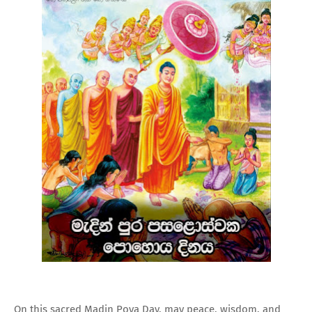
On this sacred Madin Poya Day, may peace, wisdom, and