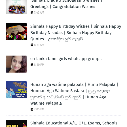
Sinhala Grade 5 Scholarship Wishes |
Greetings | Congratulation Wishes
7:43 AM
Sinhala Happy Birthday Wishes | Sinhala Happy
Birthday Nisadas | Sinhala Happy Birthday
Quotes | උපන්දින සුබ පැතුම්
8:31 AM
sri lanka tamil girls whatsapp groups
8:10 PM
Hunan aga watime palapala | Hunu Palapala |
Hoonan Aga Watime Sastara | හුනු පලාපල |
හූනන් ඇඟවැටීමේ සුබ අසුබ | Hunan Aga
Watime Palapala
2:05 PM
Sinhala Educational A/L, O/L, Exams, Schools