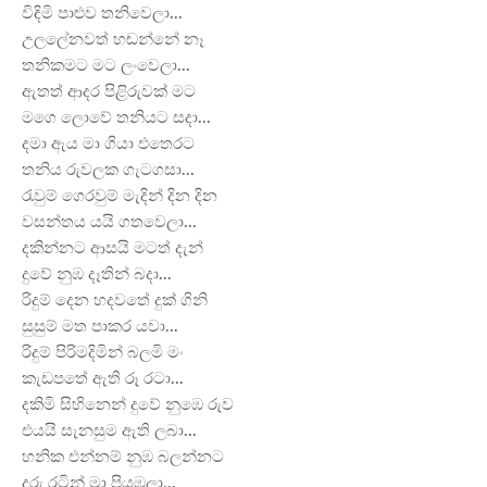
විඳිමි පාළුව තනිවෙලා...
උලලේනවත් හඬන්නේ නෑ
තනිකමට මට ලංවෙලා...
ඇතත් ආදර පිළිරුවක් මට
මගෙ ලොවේ තනියට සදා...
දමා ඇය මා ගියා එතෙරට
තනිය රුවලක ගැටගසා...
රැවුම් ගෙරවුම් මැදින් දින දින
වසන්තය යයි ගතවෙලා...
දකින්නට ආසයි මටත් දැන්
දුවේ නුඹ දෑතින් බදා...
රිදුම් දෙන හදවතේ දුක් ගිනි
සුසුම් මත පාකර යවා...
රිදුම් පිරිමදිමින් බලමි මං
කැඩපතේ ඇති රූ රටා...
දකිමි සිහිනෙන් දුවේ නුඹෙ රුව
එයයි සැනසුම ඇති ලබා...
හනික එන්නම් නුඹ බලන්නට
දුරු රටින් මා පියඹලා...