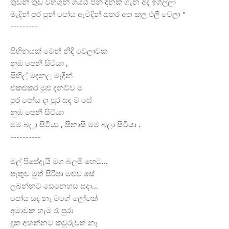
තුඩින් තුඩ විහගුන් ගයයි පින් දිනක් ගැන අද ඉගිලිලා
මැදින් පුර පුන් පෝය ඇවිදින් සතර අත කල එලි වෙලා "
---------
සිහිනයක් මෙන් නිදි වෙලාවක
නුඹ පෙනී සිටියා ,
සිහිල් මදනල මැදින්
එකළුකර මුළු දනව්ව ම
පුර පෝය දා පුර සඳ ම සේ
නුඹ
පෙනී සිටියා
මම බලා සිටියා , සිනාසී මම බලා සිටියා .
----------
මල් පිපේදැයි මග බලමි හෙට...
පැතුව මුත් සිරිපා මළුව සේ
ලබන්නට සෙනෙහස සදා...
පෝය සඳ නෑ මගේ ලෝකේ
අමාවක හැම රෑ පුරා
දුක අහන්නට කවුරුවත් නෑ