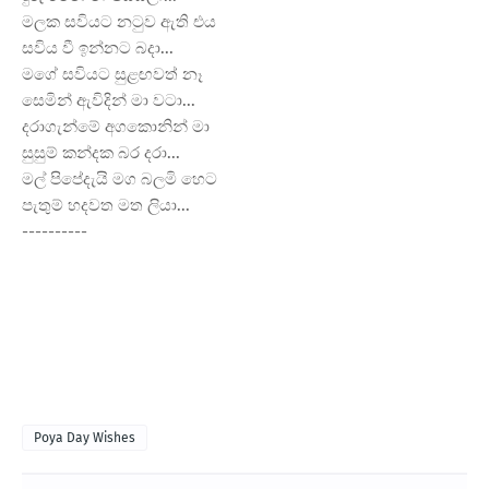
මලක සවියට නටුව ඇති එය
සවිය වී ඉන්නට බදා...
මගේ සවියට සුළඟවත් නෑ
සෙමින් ඇවිදින් මා වටා...
දරාගැන්මේ අගකොනින් මා
සුසුම් කන්දක බර දරා...
මල් පිපේදැයි මග බලමි හෙට
පැතුම් හදවත මත ලියා...
----------
Poya Day Wishes