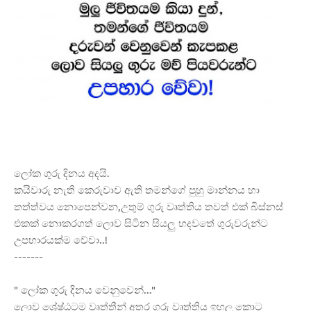
ලෝක ගුරු දිනය අදයි.
කයිවාරු නැති කෙරුවාව ඇති තමන්ගේ පුහු මාන්නය හා
තත්ත්වය නොපෙන්වන,උතුම් ගුරු වෘත්තිය තවත් එක් බිස්නස්
එකක් නොකරගත් ලොව සිටින සියලු හදවතේ ගුරුවරුන්ට
උපහාරයක්ම වේවා..!
-------
" ලෝක ගුරු දිනය වෙනුවෙන්..."
ලොව ශ්
රේෂ්ඨටම වෘත්තීන් අතර ගුරු වෘත්තිය ඉහල කොට