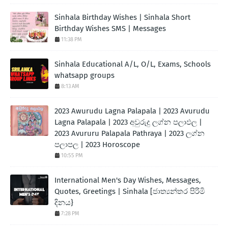
Sinhala Birthday Wishes | Sinhala Short
Birthday Wishes SMS | Messages
11:38 PM
Sinhala Educational A/L, O/L, Exams, Schools
whatsapp groups
8:13 AM
2023 Awurudu Lagna Palapala | 2023 Avurudu
Lagna Palapala | 2023 අවුරුදු ලග්න පලාඵල |
2023 Avururu Palapala Pathraya | 2023 ලග්න
පලාපල | 2023 Horoscope
10:55 PM
International Men's Day Wishes, Messages,
Quotes, Greetings | Sinhala [ජාත්‍යන්තර පිරිමි
දිනය}
7:28 PM