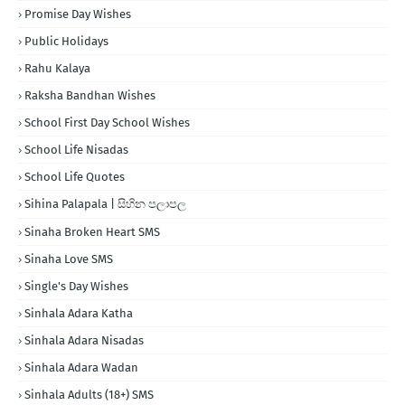
Promise Day Wishes
Public Holidays
Rahu Kalaya
Raksha Bandhan Wishes
School First Day School Wishes
School Life Nisadas
School Life Quotes
Sihina Palapala | සිහින පලාපල
Sinaha Broken Heart SMS
Sinaha Love SMS
Single's Day Wishes
Sinhala Adara Katha
Sinhala Adara Nisadas
Sinhala Adara Wadan
Sinhala Adults (18+) SMS