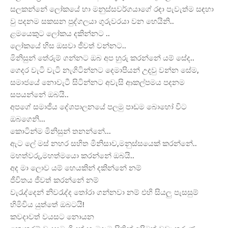
සලකන්නේ ලෝකයේ හා මනුස්සවර්ගයාගේ රඳා පැවැත්ම සඳහා
වු පදනම සකසන පුද්ගලයා ගුරුවරයා වන හෙයිනි..
ළමයෙකුට ලෝකය දකින්නට ..
ලෝකයේ හිස ඔසවා ජීවත් වන්නට..
මිනිසුන් තේරුම් ගන්නට ඔබ අප හුරු කරන්නේ යම් සේද..
ගෙදර වැටි වැටි නැගිටින්නට දෙමාපියන් උදවු වන්න සේම,
සමාජයේ නොවැටී සිටින්නට අවැසි ආකල්පමය පදනම
සපයන්නේ ඔබයි..
අපගේ සමාජීය දේශපාලනයේ පලමු පාඩම බොහෝ විට
ඔබගෙනි...
කොටින්ම මිනිසුන් තනන්නේ...
ඇට ලේ මස් නහර සහිත මිනිසාව,මනුස්සයෙක් කරන්නේ..
මහත්වරු,මහත්මයො කරන්නේ ඔබයි..
අද මා ලොව යම් හෙයකින් දකින්නේ නම්
ජීවිතය ජීවත් කරන්නේ නම්
වැරැද්දෙන් නිවරැද්ද තෝරා ගන්නවා නම් එහි සියලු පැසසුම්
හිමිවිය යුත්තේ ඔබටයි!
කවදාවත් වයසට නොයන