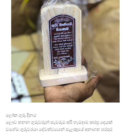
ලෝක ගුරු දිනය
ලොව තනන ගුරුවරුන් සැමරුම අපි හැමදාම කරපු දෙයක්
වගේම ගුරුවරයා දේවත්වයෙන් සැලකුයේ අනාගත පරපුර