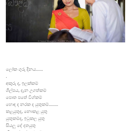
ලෝක ගුරු දිනය......
.
අකුරු ද, ඉලක්කම්
ශිල්පය, දැන උගත්කම්
පොත පතේ විශ්කම්
හොඳ
ද නරක ද යුතුකම්........
කළයුතුද, නොකළ යුතු
යුතුකම්ද, ඉටුකල යුතු
සියලු දේ දතයුතු