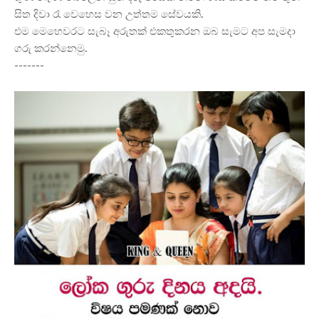
සිත දිවා රෑ වෙහෙස වන උත්තම සේවයකි.
එම මෙහෙවරට සැබෑ අරුතක් එකතුකරන ඔබ සැමට අප සැමදා
ගරු කරන්නෙමු.
-------