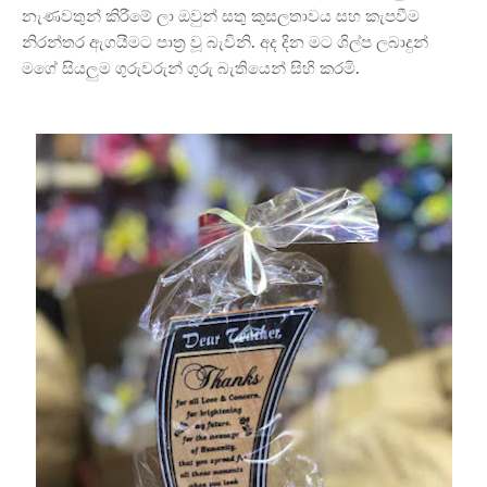
නැණවතුන් කිරීමේ ලා ඔවුන් සතු කුසලතාවය සහ කැපවීම
නිරන්තර ඇගයීමට පාත්
ර වූ බැවිනි. අද දින මට ශිල්ප ලබාදුන්
මගේ සියලුම ගුරුවරුන් ගුරු බැතියෙන් සිහි කරමි.