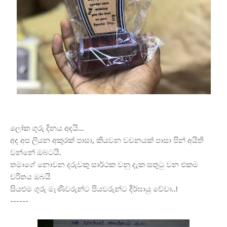
ලෝක ගුරු දිනය අදයි...
අද අප ලියන අකුරක් පාසා, කියවන වචනයක් පාසා පින් අයිති
වන්නේ ඔබටයි.
තමාගේ නොවන දරුවකු සාර්ථක වනු දැක සතුටු වන එකම
චරිතය ඔබයි
සියළුම ගුරු මෑණිවරුන්ට පියවරුන්ට දීර්ඝායු වේවා..!
------