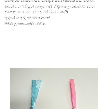
කොතරම් වයසට ගියත් හැමදාම සිතින් අපිටත් වඩා තරුණ..
තමන්ට වඩා සිසුන් ඉහලට යද්දි ඒ දිහා බලා ආඩම්බර වෙන
එකෙකු මෙලොව වේ නම් ඒ ඔබ පමණයි!
ආදරණීය ගුරු අම්මේ තාත්තේ.
ඔබට උපහාරයක්ම වේවා!..
--------