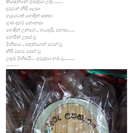
කියාදුන්නේ ගුරුතුමා උතු.........
දරුවන් නිසි ලෙසා
හැදුවොත් හොඳින් සකසා
ගුණ දහම් නොනසා
හොඳින් උන්ගේ... හැදෙයි, මනසා......
මනසින් උසස් වූ
මිනිසාය , සතුන්ගෙන් වෙන් වූ
නිසි මඟම පෙන් වූ
උතුම් මිනිසයි... ගුරුතුමා නම් වූ.........
-------