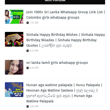
MOST POPULAR
Join 1000+ Sri Lanka Whatsapp Group Link List |
Colombo girls whatsapp groups
7:55 AM
Sinhala Happy Birthday Wishes | Sinhala Happy
Birthday Nisadas | Sinhala Happy Birthday
Quotes | උපන්දින සුබ පැතුම්
8:31 AM
sri lanka tamil girls whatsapp groups
8:10 PM
Hunan aga watime palapala | Hunu Palapala |
Hoonan Aga Watime Sastara | හුනු පලාපල |
හූනන් ඇඟවැටීමේ සුබ අසුබ | Hunan Aga
Watime Palapala
2:05 PM