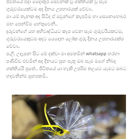
ජීවිතයේ එදා මෙදාතුර සෙවනක් වූ ශක්තියක් වූ සෑම
ගුරුවරයෙක්ටම අද දිනය උපහාරයක් වේවා..
මා යම් තැනක අද සිටීද ඒ ඔවුන්ගේ කැපවීම හා සෙනෙහෙබර
මඟ පෙන්වීම හේතුවෙනි..
දරුවන්ගේ යහ අභිවෘද්ධියට කැප වෙන සෑම ගුරුවරියකටම,
ගුරුවරයෙකුටම අදට යෙදෙන ලෝක ගුරු දිනය උපහාරයක්ම
වේවා..
ප.ලි. උදෑසන සිට මේ දක්වා මා අමතමින් whatsapp හරහා
පණිවිඩ එවමින් අද දිනයට සුභ පැතූ ඔබ සැම මගේ නිබද
ශක්තියයි පුතේ.. ජීවිතයේ යා හැකි උපරිම තලයට යෑමට ඔබට
හදවතින්ම සුභපතමි..