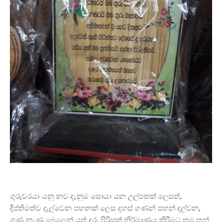
ගුරුවරයා යනු නව දැනුම සොයා යන උල්පතක්‌ ලෙසත්,
දීප්තිමත්ව දැල්වෙන පහනක් ලෙස දහස්‌ ගණන් පහන් දල්වන,
ගුණ නැණ බෙලෙන් යුත් දරු පිරිසක් නිර්මාණය කිරීමට තම තුන්