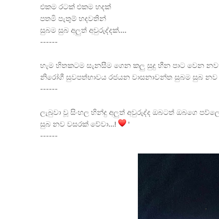
එකම රටක් එකම හදක්
පතමි පැතුම් හදවතින්
සුබම සුබ අලුත් අවුරුද්දක්....
------
හැම හිතකටම සැනසීම ගෙන කලු සුදු හීන පාට වෙන නවත
නිරෝගී සුවපත්භාවය රජයන වාසනාවන්ත සුබම සුබ නව ව
------
ලැබුවා වූ සිංහල හින්දු අලුත් අවුරුද්ද ඔබටත් ඔබගෙ පව්
සුබ නව වසරක් වේවා...!
'
------