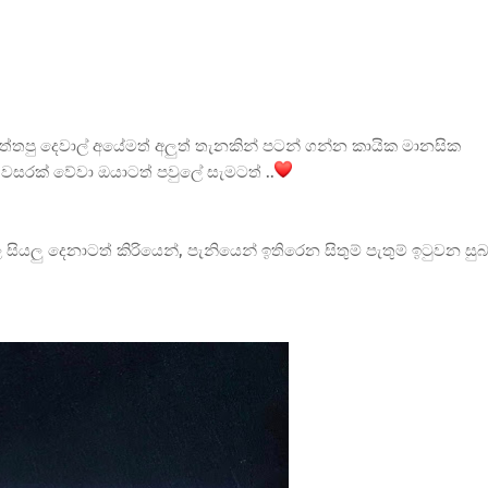
්තපු දෙවාල් අයේමත් අලුත් තැනකින් පටන් ගන්න කායික මානසික
සරක් වේවා ඔයාටත් පවුලේ සැමටත් ..
ලෙ සියලු දෙනාටත් කිරියෙන්, පැනියෙන් ඉතිරෙන සිතුම් පැතුම් ඉටුවන සු