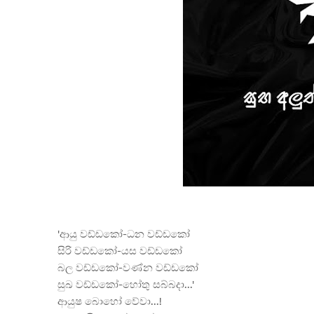
'ආයු වඩ්ඩකෝ-ධන වඩ්ඩකෝ
සිරි වඩ්ඩකෝ-යස වඩ්ඩකෝ
බල වඩ්ඩකෝ-වණ්න වඩ්ඩකෝ
සුඛ වඩ්ඩකෝ-හෝතු සබ්බදා...'
ආයුෂ
බොහෝ වේවා...!