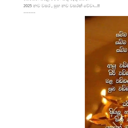
2025 නව වසර , සුභ නව වසරක් වේවා...!!
-------