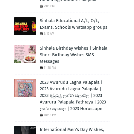
2:05 PM
Sinhala Educational A/L, O/L,
Exams, Schools whatsapp groups
8:13 AM
Sinhala Birthday Wishes | Sinhala
Short Birthday Wishes SMS |
Messages
11:38 PM
2023 Awurudu Lagna Palapala |
2023 Avurudu Lagna Palapala |
2023 අවුරුදු ලග්න පලාඵල | 2023
Avururu Palapala Pathraya | 2023
ලග්න පලාපල | 2023 Horoscope
10:55 PM
International Men's Day Wishes,