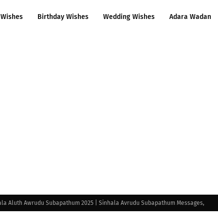
 Wishes
Birthday Wishes
Wedding Wishes
Adara Wadan
hala Aluth Awrudu Subapathum 2025 | Sinhala Avrudu Subapathum Messages,