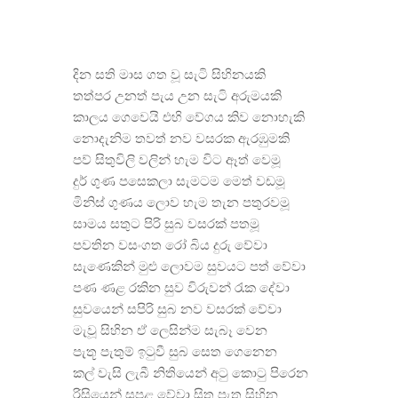
දින සති මාස ගත වූ සැටි සිහිනයකි
තත්පර උනත් පැය උන සැටි අරුමයකි
කාලය ගෙවෙයි එහි වේගය කිව නොහැකි
නොදැනිම තවත් නව වසරක ඇරඹුමකි
පව්
සිතුවිලි වලින් හැම විට ඈත් වෙමූ
දුර් ගුණ පසෙකලා සැමටම මෙත් වඩමූ
මිනිස් ගුණය ලොව හැම තැන පතුරවමූ
සාමය සතුට පිරි සුබ වසරක් පතමූ
පවතින වසංගත රෝ බිය දුරු වේවා
සැණෙකින් මුළු ලොවම සුවයට පත් වේවා
පණ ණළ රකින සුව විරුවන් රැක දේවා
සුවයෙන් සපිරි සුබ නව වසරක් වේවා
මැවූ සිහින ඒ ලෙසින්ම සැබෑ වෙන
පැතූ පැතුම් ඉටුවී සුබ සෙත ගෙනෙන
කල් වැසි ලැබී නිතියෙන් අටු කොටු පිරෙන
රිසියෙන් සපළ වේවා සිතු පැතු සිහින