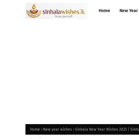
Home
New Year
Home
New year wishes
Sinhala New Year Wishes 2025 | Sin