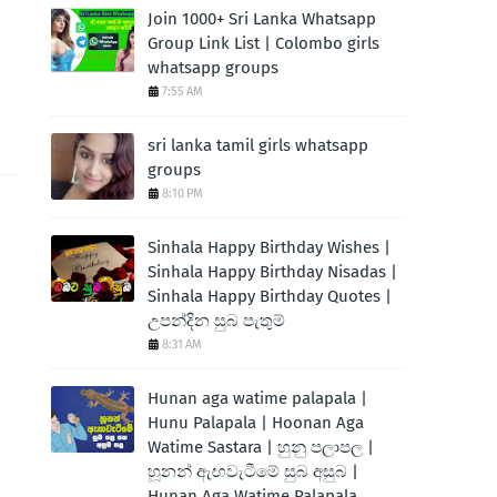
Join 1000+ Sri Lanka Whatsapp
Group Link List | Colombo girls
whatsapp groups
7:55 AM
sri lanka tamil girls whatsapp
groups
8:10 PM
Sinhala Happy Birthday Wishes |
Sinhala Happy Birthday Nisadas |
Sinhala Happy Birthday Quotes |
උපන්දින සුබ පැතුම්
8:31 AM
Hunan aga watime palapala |
Hunu Palapala | Hoonan Aga
Watime Sastara | හුනු පලාපල |
හූනන් ඇඟවැටීමේ සුබ අසුබ |
Hunan Aga Watime Palapala