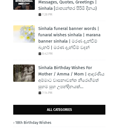
Messages, Quotes, Greetings |
Sinhala [ජාත්‍යන්තර පිරිමි දිනය}
7:28 PM
Sinhala funeral banner words |
funaral wishes sinhala | marana
banner sinhala | මරණ දැන්වීම්
බැනර් | මරණ දැන්වීම් වදන්
8:42 PM
Sinhala Birthday Wishes For
Mother / Amma / Mom | ආදරණිය
අම්මාට වාසනාවන්ත නිරොගිමත්
සුභම සුභ උපන්දිනයක්...
7:14 PM
ALL CATEGORIES
18th Birthday Wishes