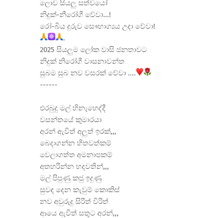
ලොව සියලු සත්වයෝ
නිදුක්-නීරෝගී වේවා...!
රෝ-බිය දුරුව සෞභාග්
යය උදා වේවා!
.
2025 සියලුම ලෝක වාසි ජනතාවට
නිදුක් නිරෝගී වාසනාවන්ත
සුබම සුබ නව වසරක් වේවා ....
------
එරබුදු මල් හිනැහෙද්දී
වසන්තයේ කුමාරයා
අරන් ඇවිත් අලුත් ඉරක්,,,
බෙදාගන්න හිතවත්කම්
වෙලාගත්ත අමනාපකම්
අතහරින්න හදවතින්,,,
මල් පිපුණු කජු ඉදුණු
සුවඳ දෙන කැවුම් කොකිස්
නව අවුරුදු සිරිත් විරිත්
ආයෙ ඇවිත් සතුට අරන්,,,