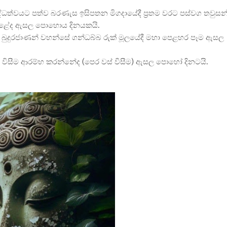
්ධත්වයට පත්ව බරණැස ඉසිපතන මිගදායේදී ප්
රතම වරට පස්වග තවුසන
දාළේද ඇසල පොහොය දිනයකයි.
බුදුරජාණන් වහන්සේ ගන්ධබ්බ රුක් මූලයේදී මහා පෙළහර පෑම ඇසල
 විසීම ආරම්භ කරන්නේද (පෙර වස් විසීම) ඇසල පොහෝ දිනටයි.