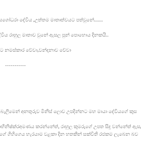
ශෝධරා දේවිය ,උත්තම මාතෘත්වයට පත්වුනේ.......
දේවිය රාහුල මාතාව වුනේ ඇසල පුන් පොහොය දිනකයි..
තාවට නමස්කාර වේවා,වන්දනාව වේවා
-----------
බැලීමෙන් අනතුරුව මිනිස් ලොව උපදින්නට මහ මායා දේවියගේ කුස
භිනිෂ්ක්රඅමණය කරන්නේත්, රාහුල කුමරුගේ උපත සිදු වන්නේත් ඇ
ුන්ගේ ගිහිගෙය හැරයාම වළකා දින හතකින් සක්විති රජකම ලැබෙන බව