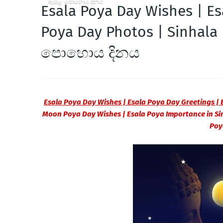
ඇසළ පොහොය දිනය
Esala Poya Day Wishes | Es
Poya Day Photos | Sinhal
පොහොය දිනය
Esala Poya Day Wishes | Esala Poya Day Greetings |
Moon Poya Day Wishes | Esala Poya Importance in Sin
Poy