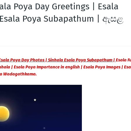
ala Poya Day Greetings | Esala
a Esala Poya Subapathum | ඇසළ
 Esala Poya Day Photos | Sinhala Esala Poya Subapathum |
Esala Fu
hala | Esala Poya Importance in english | Esala Poya Images | Esa
a Wadagathkama.