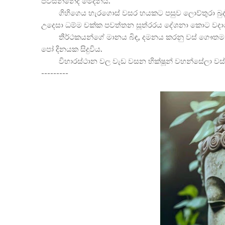
පවසන්නේද මෙදිනයි.
ගිහිගෙය හැරගොස් වසර හයකට පසුව ලොව්තුරා බුද
උදෙසා ධම්ම චක්ක පවත්තන සූත්රරය දේශනා කොට ව
තීර්ථකයන්ගේ මානය බිඳ, දමනය කරනු වස් ගෞතම 
පෝ දිනයක සිදුවිය.
විහාරස්ථාන වල වැඩ වසන භික්ෂූන් වහන්සේලා වස්
---------