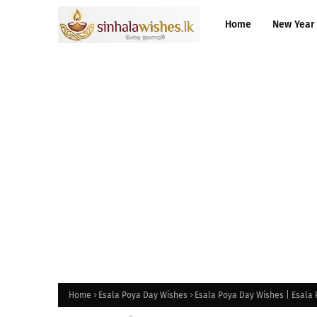
Home
New Year
Home
Esala Poya Day Wishes
Esala Poya Day Wishes | Esala 