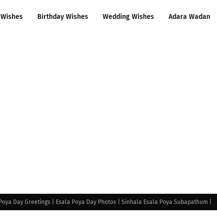
 Wishes
Birthday Wishes
Wedding Wishes
Adara Wadan
Poya Day Greetings | Esala Poya Day Photos | Sinhala Esala Poya Subapathum |