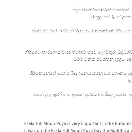
සිදුහත් බෝසතාණන් වහන්සේ ගි
රාහුල කුමරුගේ උපත 
එමෙන්ම මාරයා විසින් සිදුහත් බෝසතුන්ගේ ගිහිග
ගිහිගෙය හැරගොස් වසර හයකට පසුව ලොව්තුරා බුද්ධත්
ධම්ම චක්ක පවත්තන සූත්
රය ද
තීර්ථකයන්ගේ මානය බිඳ, දමනය කරනු වස් ගෞතම බුදු
ඇ
එවන් වූ උතුම් දිනක අපගේ ප්
රාර්ථනාව සියලු මෝහ 
Esala Full Moon Poya is very important in the Buddhis
It was on the Esala Full Moon Poya Day the Buddha ar