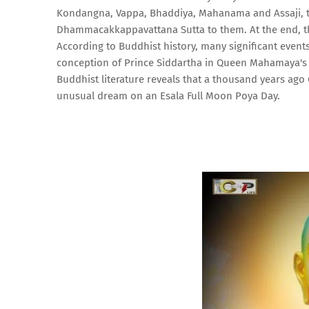
Kondangna, Vappa, Bhaddiya, Mahanama and Assaji, the
Dhammacakkappavattana Sutta to them. At the end, the
According to Buddhist history, many significant even
conception of Prince Siddartha in Queen Mahamaya's
Buddhist literature reveals that a thousand years ag
unusual dream on an Esala Full Moon Poya Day.