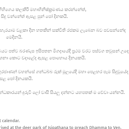
හිගෙය කලකිරී මහාභිනිෂ්ක්
රමණය කරන්නේත්,
සිදු වන්නේත් ඇසළ පුන් පෝ දිනකයි.
ෙය හැරයාම වළකා දින හතකින් සක්විති රජකම ලැබෙන බව පවසන්නේද
මෙදිනයි.
වයට පත්ව බරණැස ඉසිපතන මිගදායේදී ප්
රථම වරට පස්වග තවුසන් උදෙ
ේශනා කොට වදාළේද ඇසළ පොහොය දිනයකයි.
රජාණන් වහන්සේ ගන්ධබ්බ රුක් මූලයේදී මහා පෙළහර පෑම සිදුවූයේද
සළ පෝ දිනයකයි.
අන්ධකාරයන් දුරුවී ලෝ වාසී සියලු දන්නට යහපතක් ම වේවා යන්නයි.
t calendar.
rived at the deer park of Isipathana to preach Dhamma to Ven.