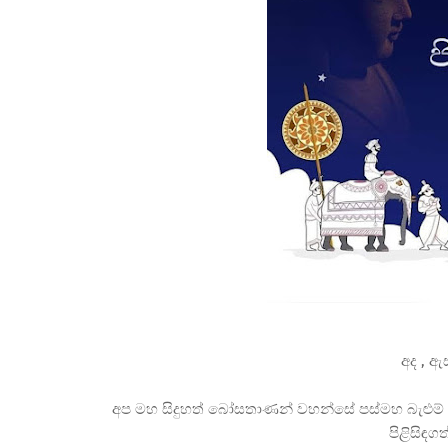
අද , ඇ
අප මහ සිදුහත් බෝසතාණන් වහන්සේ පස්මහ බැළුම් 
පිළිසිඳ