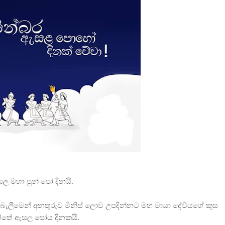
සල මහා පුන් පෝ දිනයි.
බැලීමෙන් අනතුරුව මිනිස් ලොව උපදින්නට මහ මායා දේවියගේ කුස
ගත්තේ ඇසල පෝය දිනකයි.