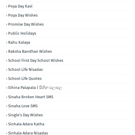
Poya Day Kavi
Poya Day Wishes
Promise Day Wishes
Public Holidays
Rahu Kalaya
Raksha Bandhan Wishes
School First Day School Wishes
School Life Nisadas
School Life Quotes
Sihina Palapala | සිහින පලාපල
Sinaha Broken Heart SMS
Sinaha Love SMS
Single's Day Wishes
Sinhala Adara Katha
Sinhala Adara Nisadas