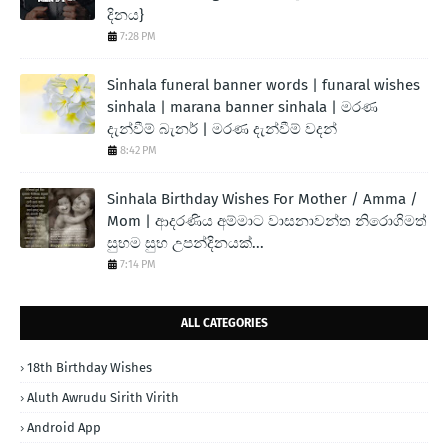
දිනය}
7:28 PM
Sinhala funeral banner words | funaral wishes
sinhala | marana banner sinhala | මරණ
දැන්වීම් බැනර් | මරණ දැන්වීම් වදන්
8:42 PM
Sinhala Birthday Wishes For Mother / Amma /
Mom | ආදරණිය අම්මාට වාසනාවන්ත නිරොගිමත්
සුභම සුභ උපන්දිනයක්...
7:14 PM
ALL CATEGORIES
18th Birthday Wishes
Aluth Awrudu Sirith Virith
Android App