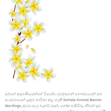
ඔබගේ ආදරණීයයන්ගේ වියෝව වෙනුවෙන් ගෞරවයෙන් සහ
සංවේගයෙන් යුතුව භාවිතා කළ හැකි Sinhala Funeral Banner
Wordings, අවමංගල්‍ය බැනර් වදන්, ශෝක පණිවිඩ, නිවන් සුව