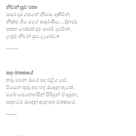
නිවන් සුව පතා
සසර දුර ගමනේ නිමාව දකිමින්,
නික්ම ගිය මගේ ආදරණීය.... (නම),
පතන බෝසත් දම් පාරමී පුරමින්,
උතුම් නිවන් සුව ලැබේවා!
--------
සදා මතකයේ
තරු මඬන රැයේ සඳ එළිය සේ,
මියෙන තුරු අප හද රැඳෙනු ඇතේ,
ඔබේ සෙනෙහසින් පිරිපුන් ඒ දසුන,
සදහටම රැඳෙනු ඇත අප මතකයේ.
-------