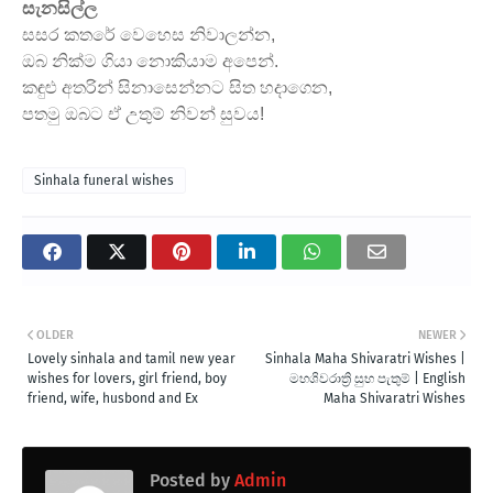
සැනසිල්ල
සසර කතරේ වෙහෙස නිවාලන්න,
ඔබ නික්ම ගියා නොකියාම අපෙන්.
කඳුළු අතරින් සිනාසෙන්නට සිත හදාගෙන,
පතමු ඔබට ඒ උතුම් නිවන් සුවය!
Sinhala funeral wishes
OLDER
NEWER
Lovely sinhala and tamil new year
Sinhala Maha Shivaratri Wishes |
wishes for lovers, girl friend, boy
මහශිවරාත්‍රි සුභ පැතුම් | English
friend, wife, husbond and Ex
Maha Shivaratri Wishes
Posted by
Admin