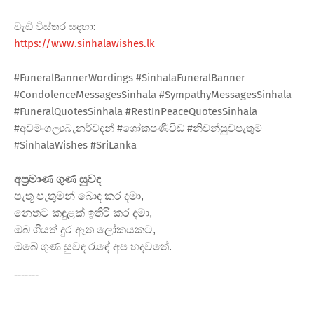
වැඩි විස්තර සඳහා:
https://www.sinhalawishes.lk
#FuneralBannerWordings #SinhalaFuneralBanner
#CondolenceMessagesSinhala #SympathyMessagesSinhala
#FuneralQuotesSinhala #RestInPeaceQuotesSinhala
#අවමංගල්‍යබැනර්වදන් #ශෝකපණිවිඩ #නිවන්සුවපැතුම්
#SinhalaWishes #SriLanka
අප්‍රමාණ ගුණ සුවඳ
පැතූ පැතුමන් බොඳ කර දමා,
නෙතට කඳුළක් ඉතිරි කර දමා,
ඔබ ගියත් දුර ඈත ලෝකයකට,
ඔබේ ගුණ සුවඳ රැඳේ අප හදවතේ.
-------