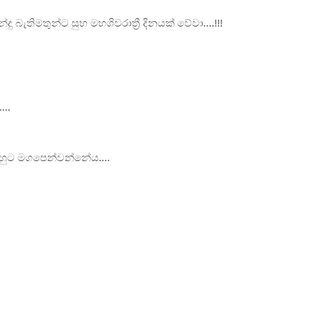
්දු බැතිමතුන්ට සුභ මහශිවරාත්
රී දිනයක් වේවා....!!!
..
ුට මගපෙන්වන්නේය....