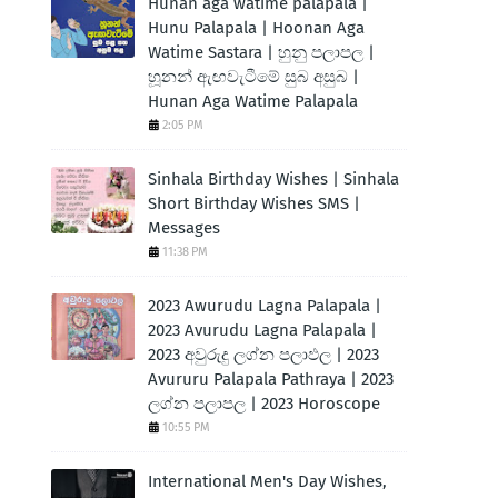
Hunan aga watime palapala |
Hunu Palapala | Hoonan Aga
Watime Sastara | හුනු පලාපල |
හූනන් ඇඟවැටීමේ සුබ අසුබ |
Hunan Aga Watime Palapala
2:05 PM
Sinhala Birthday Wishes | Sinhala
Short Birthday Wishes SMS |
Messages
11:38 PM
2023 Awurudu Lagna Palapala |
2023 Avurudu Lagna Palapala |
2023 අවුරුදු ලග්න පලාඵල | 2023
Avururu Palapala Pathraya | 2023
ලග්න පලාපල | 2023 Horoscope
10:55 PM
International Men's Day Wishes,