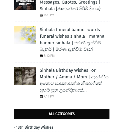
Messages, Quotes, Greetings |
Sinhala [ජාත්‍යන්තර පිරිමි දිනය}
7:28 PM
Sinhala funeral banner words |
funaral wishes sinhala | marana
banner sinhala | මරණ දැන්වීම්
බැනර් | මරණ දැන්වීම් වදන්
8:42 PM
Sinhala Birthday Wishes For
Mother / Amma / Mom | ආදරණිය
අම්මාට වාසනාවන්ත නිරොගිමත්
සුභම සුභ උපන්දිනයක්...
7:14 PM
ALL CATEGORIES
18th Birthday Wishes