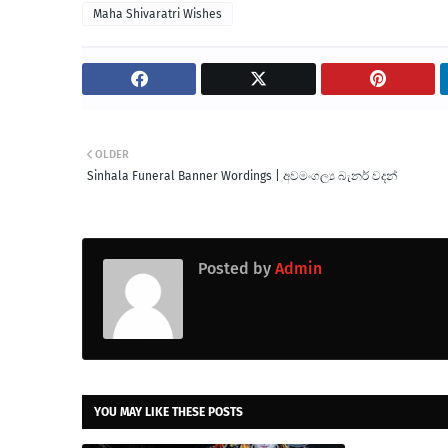
Maha Shivaratri Wishes
OLDER
Sinhala Funeral Banner Wordings | අවමංගල්‍ය බැනර් වදන්
Posted by
Admin
YOU MAY LIKE THESE POSTS