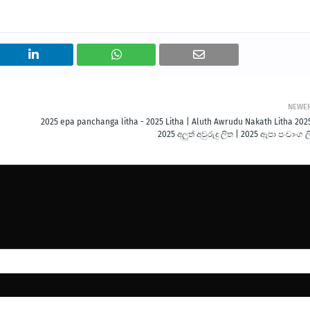
NEWE
2025 epa panchanga litha - 2025 Litha | Aluth Awrudu Nakath Litha 2025
2025 අලුත් අවුරුදු ලිත | 2025 ඈපා පංචාංග 