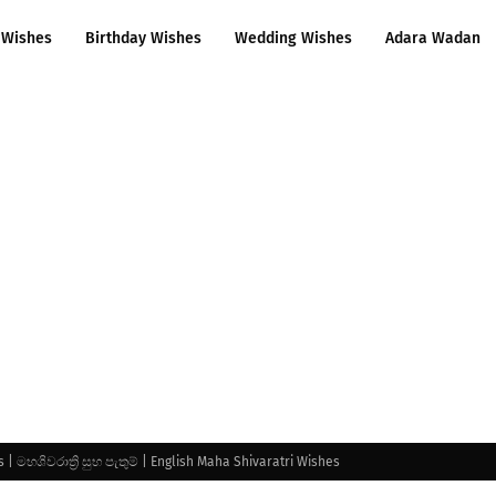
 Wishes
Birthday Wishes
Wedding Wishes
Adara Wadan
| මහශිවරාත්‍රි සුභ පැතුම් | English Maha Shivaratri Wishes