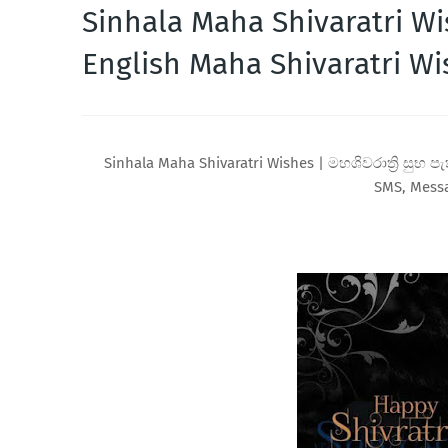
Sinhala Maha Shivaratri Wish
English Maha Shivaratri Wi
Sinhala Maha Shivaratri Wishes | මහශිවරාත්‍රි සුභ පැ
SMS, Mess