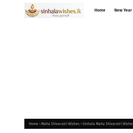
Home
New Year
Home
Maha Shivaratri Wishes
Sinhala Maha Shivaratri Wishes 