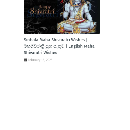
Sinhala Maha Shivaratri Wishes |
මහශිවරාත්‍රි සුභ පැතුම් | English Maha
Shivaratri Wishes
February 16, 2025