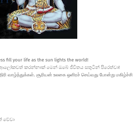
 fill your life as the sun lights the world!
ය ආලෝකවත් කරන්නාක් මෙන් ඔබේ ජීවිතය සතුටින් පිරෙත්වා!
ிரி வாழ்த்துக்கள். சூரியன் உலகை ஒளிரச் செய்வது போன்று மகிழ்ச்சி
යක් වේවා