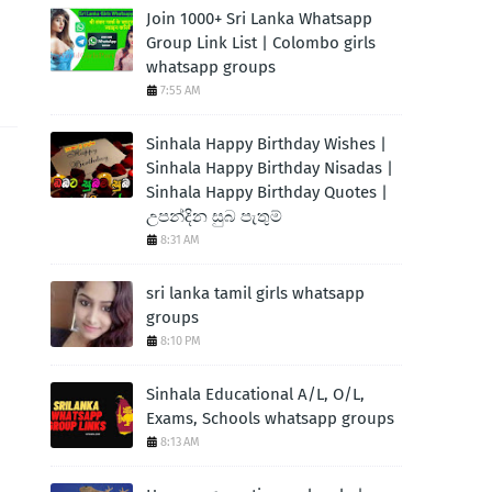
Join 1000+ Sri Lanka Whatsapp
Group Link List | Colombo girls
whatsapp groups
7:55 AM
Sinhala Happy Birthday Wishes |
Sinhala Happy Birthday Nisadas |
Sinhala Happy Birthday Quotes |
උපන්දින සුබ පැතුම්
8:31 AM
sri lanka tamil girls whatsapp
groups
8:10 PM
Sinhala Educational A/L, O/L,
Exams, Schools whatsapp groups
8:13 AM