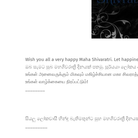
Wish you all a very happy Maha Shivaratri. Let happiness
ඔබ සැමට සුබ මහශිවරාත්
රි දිනයක් පතමු. සූර්යයා ලෝක
உங்கள் அனைவருக்கும் மிகவும் மகிழ்ச்சியான மகா சிவராத்த
உங்கள் வாழ்க்கையை நிரப்பட்டும்!
________
සියලු ලෝකවාසී හින්දු බැතිමතුන්ට සුභ මහශිවරාත්
රී දින
_________