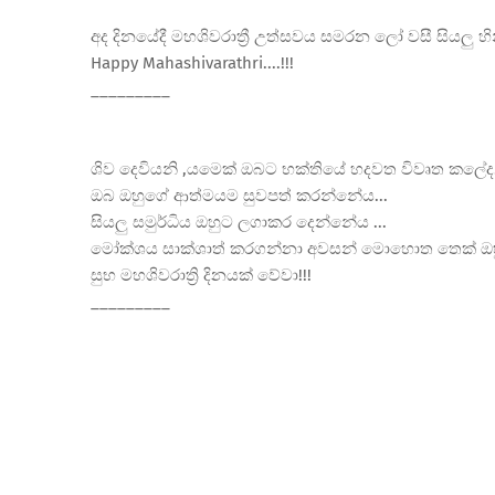
අද දිනයේදී මහශිවරාත්
රී උත්සවය සමරන ලෝ වසී සියලු හින
Happy Mahashivarathri....!!!
_________
ශිව දෙවියනි ,යමෙක් ඔබට භක්තියේ හදවත විවෘත කලේද..
ඔබ ඔහුගේ ආත්මයම සුවපත් කරන්නේය...
සියලු සමුර්ධිය ඔහුට ලගාකර දෙන්නේය ...
මෝක්ශය සාක්ශාත් කරගන්නා අවසන් මොහොත තෙක් ඔහ
සුභ මහශිවරාත්
රි දිනයක් වේවා!!!
_________