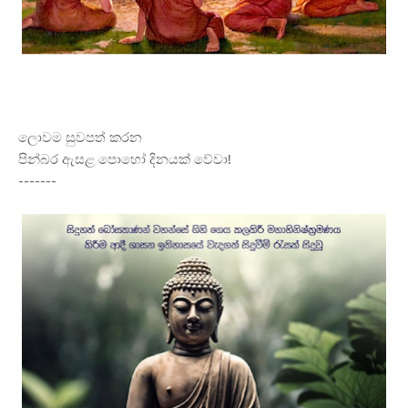
ලොවම සුවපත් කරන
පින්බර ඇසළ පොහෝ දිනයක් වේවා!
-------