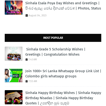
Sinhala Esala Poya Day Wishes and Greetings |
පිංබර ඇසළ පෝය දිනයක් වේවා! | Photos, Status
August 04, 2023
MOST POPULAR
Sinhala Grade 5 Scholarship Wishes |
Greetings | Congratulation Wishes
7:43 AM
Join 1000+ Sri Lanka Whatsapp Group Link List |
Colombo girls whatsapp groups
7:55 AM
Sinhala Happy Birthday Wishes | Sinhala Happy
Birthday Nisadas | Sinhala Happy Birthday
Quotes | උපන්දින සුබ පැතුම්