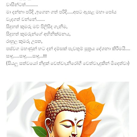
වාසීන්ටත්..........
මා දන්නා පරිදි ,ඉගෙන ගත් පරිදි.....අපට ඇසළ මහා පෝය
වැදගත් වන්නේ.......
සිදුහත් කුමරු මව් පිලිසිද ගැනීම,
සිදුහත් කුමරුන්ගේ අභිනික්මනය,
රාහුල කුමරු උපත,
පස්වග මහණුන් හට දන් දම්සක් පැවතුම් සූත්
රය දේශනා කිරීමයි....
සාදු.....සාදු.....සාදු...!!!
(සියලු සත්වයෝ නිදුක් වෙත්වා,නිරෝගී වෙත්වා,දුකින් මිදෙත්වා)