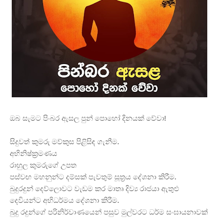
ඔබ සැමට පිංබර ඇසල පුන් පොහෝ දිනයක් වේවා!
සිදුවත් කුමරු මව්කුස පිළිසිඳ ගැනීම.
අභිනිෂ්ක්
රමණය
රාහුල කුමරුගේ උපත
පස්වඟ මහනුන්ට දම්සක් පැවතුම් සූත්
රය දේශනා කිරීම.
බුදුරදුන් දෙව්ලොවට වැඩම කර මාතෘ දිව්
ය රාජයා ඇතුළු
දෙවියන්ට අභිධර්මය දේශනා කිරීම.
බුදු රදුන්ගේ පරිනිර්වාණයෙන් පසුව මුල්වරට ධර්ම සංඝායනාවක්