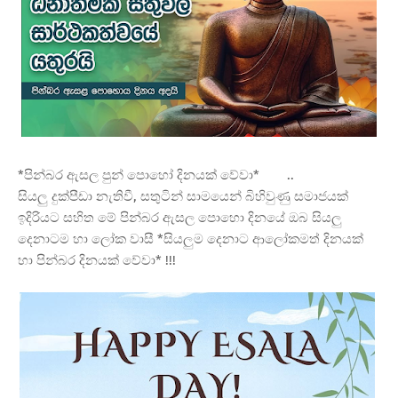
*පින්බර ඇසල පුන් පොහෝ දිනයක් වේවා*
..
සියලු දුක්පීඩා නැතිවී, සතුටින් සාමයෙන් බිහිවුණු සමාජයක්
ඉදිරියට සහිත මේ පින්බර ඇසල පොහො දිනයේ ඔබ සියලු
දෙනාටම හා ලෝක වාසී *සියලුම දෙනාට ආලෝකමත් දිනයක්
හා පින්බර දිනයක් වේවා* !!!