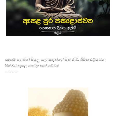
සදහම් පහනින් සියලු ලෝ සතුන්ගේ සිත් නිවී, ජීවිත එළිය වන
පින්බර ඇසළ පෝ දිනයක් වේවා!
--------