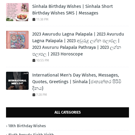
Sinhala Birthday Wishes | Sinhala Short
Birthday Wishes SMS | Messages
11:38 PM
2023 Awurudu Lagna Palapala | 2023 Avurudu
Lagna Palapala | 2023 අවුරුදු ලග්න පලාඵල |
2023 Avururu Palapala Pathraya | 2023 ලග්න
පලාපල | 2023 Horoscope
10:55 PM
International Men's Day Wishes, Messages,
Quotes, Greetings | Sinhala [ජාත්‍යන්තර පිරිමි
දිනය}
7:28 PM
ALL CATEGORIES
18th Birthday Wishes
Aluth Awrudu Sirith Virith