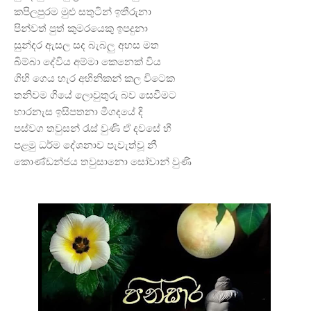
කපිලපුරම මුළු සතුටින් ඉතීරුනා
පින්වත් පුත් කුමරයෙකු ඉපදුනා
සුන්දර ඇසල සද බැබලු අහස මත
බිම්බා දේවිය අම්මා කෙනෙක් විය
ගිහි ගෙය හැර අභිනිකන් කල විටෙක
තනිවම ගියේ ලොවුතුරු බව සෙවීමට
භාරනැස ඉසිපතනා මීගදයේ දි
පස්වග තවුසන් රැස් වුණි ඒ දවසේ හී
පළමු ධර්ම දේශනාව පැවැත්වූ නී
කොණ්ඩන්ජය තවුසානො සෝවාන් වුණි