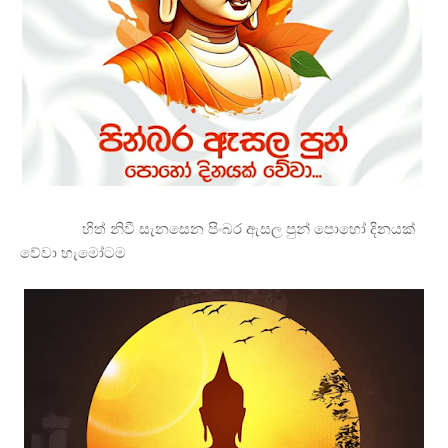
හිත් නිවී සැනසෙන පිංබර ඇසල පුන් පොහෝ දිනයක්
වේවා හැමෝටම