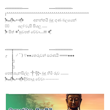
•══════•••••
•••••️══════•
|^^^^^^^^^^^^^^^^^^^^^^^^^^^^^^^^^^^^^^^^^^
✺⃘̶̶۟۟۟۟۟۟۟۟۟۟۟۟۟۟۟۟۟۟۟۟̊̊̊̊̊̊͜͡₂̶̶₀̶̶ ✺⃘̶̶۟۟۟۟۟۟۟۟۟۟۟۟۟۟۟۟۟۟۟۟̊̊̊̊̊̊͜͡₂̶̶➳#✺۟۟۟۟۟۟۟۟۟۟۟۟۟۟۟۟۟۟۟۟͜͡
අනන්තයි බුදු ගුණ බලයෙන්
⋆⃝
ලෝ වැසි සියලු .....
✺⃘̶۟۟۟۟۟۟۟۟۟۟۟۟۟۟۟۟۟۟۟۟̊̊̊̊̊̊͜͡ සිත් ✺۟۟۟۟۟۟۟۟۟۟۟۟۟۟ සුවපත් වේවා....!!! ✺⃘̶̶۟۟۟۟۟۟۟۟۟۟۟۟۟۟۟۟۟۟۟۟̊̊̊̊̊̊͜͡
•══════•••••
•••••️══════•
╭
╯´¨) ♡●●තෙරුවන් සරණයි ═══●●●
͓͓͓͓͓͓͓͓͓͓͓͓̥̽̽̽̽̽̽̽̽̽̽̽̽̊⃝
͓͓͓͓͓͓͓͓͓͓͓͓̥̽̽̽̽̽̽̽̽̽̽̽̽̊⃝
පෙත.සැනසිල්ල ༒꧂ බුදු හිමි රුව ........
✺⃘̶̶۟۟۟۟۟۟۟۟۟۟۟۟۟۟۟۟۟۟۟۟̊̊̊̊̊̊͜͡₂̶̶₀̶̶ ✺⃘̶̶۟۟۟۟۟۟۟۟۟۟۟۟۟۟۟۟۟۟۟۟̊̊̊̊̊̊͜͡₂̶̶➳#✺۟۟۟۟۟۟۟۟۟۟۟۟۟۟۟۟۟۟۟۟͜͡දීර්ඝායූ වේවා ---------