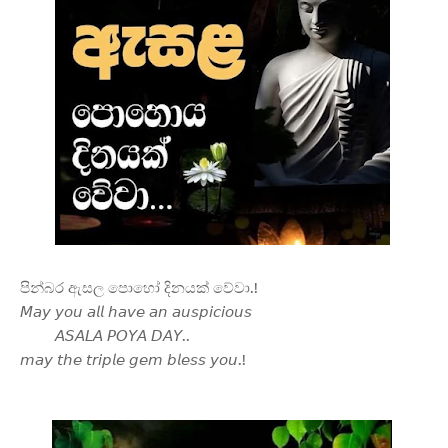
පින්බර ඇසල පොහෝ දිනයක් වේවා.!
𝘔𝘢𝘺 𝘺𝘰𝘶 𝘢𝘭𝘭 𝘩𝘢𝘷𝘦 𝘢𝘯 𝘢𝘶𝘴𝘱𝘪𝘤𝘪𝘰𝘶𝘴
𝘈𝘚𝘈𝘓𝘈 𝘗𝘖𝘠𝘈 𝘋𝘈𝘠..
𝘮𝘢𝘺 𝘵𝘩𝘦 𝘵𝘳𝘪𝘱𝘭𝘦 𝘨𝘦𝘮 𝘣𝘭𝘦𝘴𝘴 𝘺𝘰𝘶.!