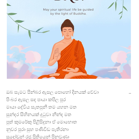
ඔබ සැමට පින්බර ඇසල පොහෝ දිනයක් වේවා
..
පිංබර ඇසල සද පායා කපිල පුර
මායා දේවිය සැතපුනි තම යහන මත
සුන්දර සිහිනයක් දුටුවා නින්ද මත
පුත් කුමරේකු පිළිසිදුනා ඒ මොහොත
නුවර පුරා සුභ පණිවිඩ පැතිරනා
සුදෝවුන් රජු ප්
රිතියෙන් පිනවුණා