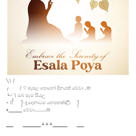
╲\ /
╭
/ ♡ ඇසල පොහෝ දිනයක් වේවා ..!!!
┗╯\ ඔබ සෑම සියලු
⋆ ⃝̑̉̄̀
᭄ꦿ දෙනාටම යහපතක්ම ⃝̑̉̄̀
᭄
⚘▁▁▁▁ වේවා..........!!!
▁▁
▁▁▁▁▁⚘⚘⚘▁▁▁▁
▁▁