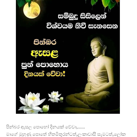
පින්බර ඇසල පොහෝ දිනයක් වේවා,......
මාගේ මුහුණු පොතේ හිතමිතුරන්ටත්,ලංකාවාසී සැමටත්,ලෝක