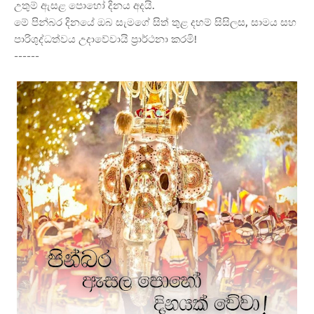
උතුම් ඇසළ පොහෝ දිනය අදයි.
​මේ පින්බර දිනයේ ඔබ සැමගේ සිත් තුළ දහම් සිසිලස, සාමය සහ
පාරිශුද්ධත්වය උදාවේවායි ප්
රාර්ථනා කරමි!
------