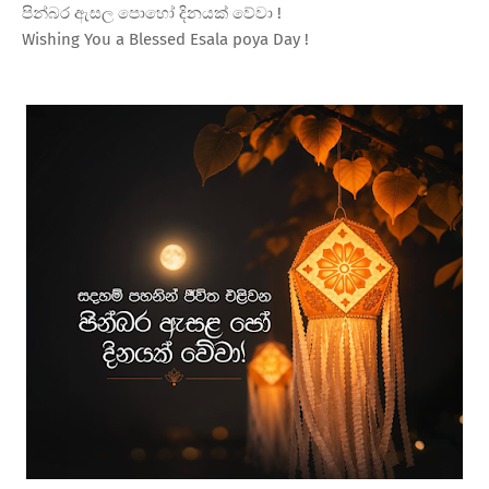
පින්බර ඇසල පොහෝ දිනයක් වේවා !
Wishing You a Blessed Esala poya Day !