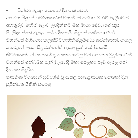
-
පින්බර ඇසල පොහෝ දිනයක් වේවා
අප මහ සිදුහත් බෝසතාණන් වහන්සේ පස්මහ බැළුම් බැලීමෙන්
අනතුරුව මිනිස් ලොව උපදින්නට මහ මායා දේවියගේ කුස
පිළිසිඳගත්තේ ඇසල පෝය දිනකයි. සිදුහත් බෝසතාණන්
වහන්සේ ගිහිගෙය කලකිරී මහාභිනිෂ්ක්
රමණය කරන්නේත්, රාහුල
කුමරුගේ උපත සිදු වන්නේත් ඇසළ පුන් පෝ දිනකයි.
තීර්ථකයන්ගේ මානය බිඳ, දමනය කරනු වස් ගෞතම බුදුරජාණන්
වහන්සේ ගන්ධබ්භ රුක් මුලයේදී මහා පෙළහර පෑම ඇසළ පෝ
දිනයක සිදුවිය.
ශාසනික වශයෙන් සුවිශේෂී වූ ඇසල පසළොස්වක පොහෝ දින
සුපින්වත් සිතින් සමරමු