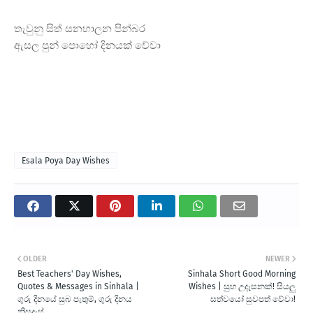
තැවුනු සිත් සනහාලන පින්බර
ඇසල පුන් පොහෝ දිනයක් වේවා
Esala Poya Day Wishes
OLDER
NEWER
Best Teachers' Day Wishes,
Sinhala Short Good Morning
Quotes & Messages in Sinhala |
Wishes | සුභ උදෑසනක්! සියලු
ගුරු දිනයේ සුබ පැතුම්, ගුරු දිනය
සත්වයෝ සුවපත් වේවා!
නිසදැස්