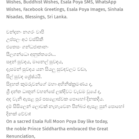
Wishes, Buddhist Wishes, Esala Poya SMS, WhatsApp
Wishes, Facebook Greetings, Esala Poya Images, Sinhala
Nisadas, Blessings, Sri Lanka.
චන්දනං නගරං වාපි
උප්පලං අථ වස්සිකී
එතෙසං ගන්ධජාතානං
සීලගන්ධො අනුත්තරො...
සඳුන් සුවඳය, මානෙල් සුවඳය,
දෑසමන් සුවඳය යන සියලු සුවඳවලට වඩා,
සිල් සුවඳ ශ්
රේෂ්ඨයි.
සිදුහත් කුමරුවන්ගේ මහා අභිනිෂ්ක්
රමණය ද,
ශ්
රී දන්ත ධාතූන් වහන්සේ ලක්දිවට වැඩම වූයේ ද,
අද වැනි ඇසළ පුර පසළොස්වක පොහෝ දිනකදීය.
දම් සිසිලෙන් ලොවක් නැහැවෙන පින්බර ඇසළ පුන් පොහෝ
දිනක් වේවා!
On a sacred Esala Full Moon Poya Day like today,
the noble Prince Siddhartha embraced the Great
Renunciation,