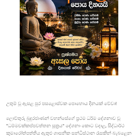
උතුම් වූ ඇසළ පුර පසළොස්වක පොහොය දිනයක් වේවා!
​ලොව්තුරු බුදුරජාණන් වහන්සේගේ ප්
රථම ධර්ම දේශනාව වූ
"ධම්මචක්කප්පවත්තන සූත්
රය" දේශනා කොට වදාළ, සිද්ධාර්ථ
කුමාරෝත්පත්තිය ඇතුළු ශාසනික සන්ධිස්ථාන රැසකින් බැබළෙන