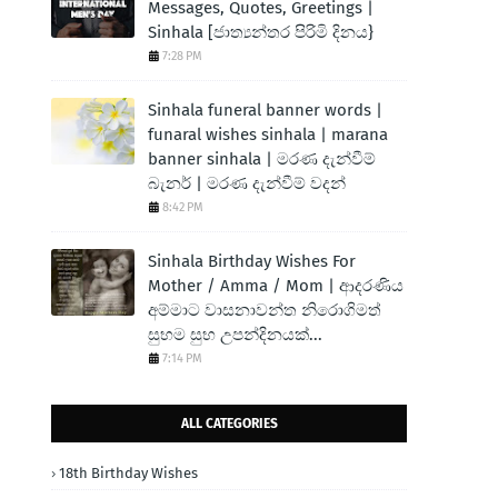
Messages, Quotes, Greetings |
Sinhala [ජාත්‍යන්තර පිරිමි දිනය}
7:28 PM
Sinhala funeral banner words |
funaral wishes sinhala | marana
banner sinhala | මරණ දැන්වීම්
බැනර් | මරණ දැන්වීම් වදන්
8:42 PM
Sinhala Birthday Wishes For
Mother / Amma / Mom | ආදරණිය
අම්මාට වාසනාවන්ත නිරොගිමත්
සුභම සුභ උපන්දිනයක්...
7:14 PM
ALL CATEGORIES
18th Birthday Wishes