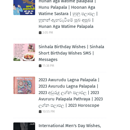
Hunan aga watime palapala |
Hunu Palapala | Hoonan Aga
Watime Sastara | හුනු පලාපල |
හූනන් ඇඟවැටීමේ සුබ අසුබ |
Hunan Aga Watime Palapala
2:05 PM
Sinhala Birthday Wishes | Sinhala
Short Birthday Wishes SMS |
Messages
11:38 PM
2023 Awurudu Lagna Palapala |
2023 Avurudu Lagna Palapala |
2023 අවුරුදු ලග්න පලාඵල | 2023
Avururu Palapala Pathraya | 2023
ලග්න පලාපල | 2023 Horoscope
10:55 PM
International Men's Day Wishes,