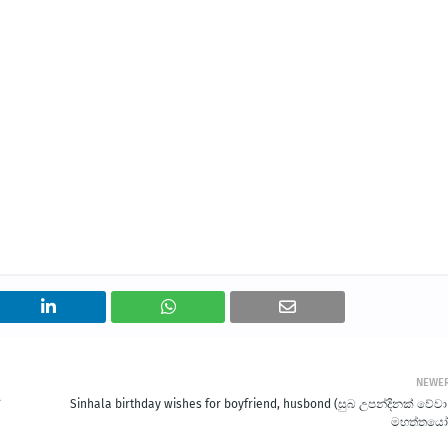
NEWE
Sinhala birthday wishes for boyfriend, husbond (සුබ උපන්දිනක් ​වේවා 
මහත්තයෝ♥