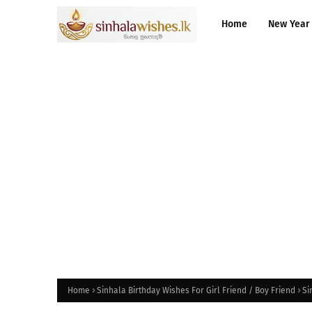
Home
New Year
Home
Sinhala Birthday Wishes For Girl Friend / Boy Friend
Si