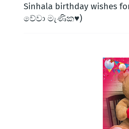
Sinhala birthday wishes for 
වේවා මැණික♥️)