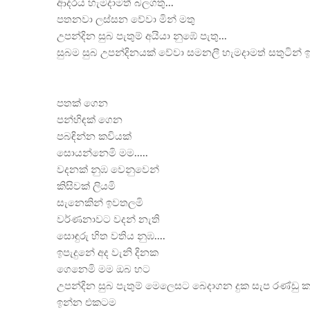
ආදරය හැමදාමත් බලගතු...
පතනවා ලස්සන වේවා මින් මතු
උපන්දින සුබ පැතුම් අයියා නුඹේ පැතු...
සුබම
සුබ උපන්දිනයක් වේවා සමනලී හැමදාමත් සතුටින් 
පතක් ගෙන
පන්හිඳක් ගෙන
පබඳින්න කවියක්
සොයන්නෙමි මම.....
වදනක් නුඹ වෙනුවෙන්
කිසිවක් ලියමි
සැනෙකින් ඉවතලමි
වර්ණනාවට වදන් නැති
සොඳුරු හිත වතිය නුඹ....
ඉපැදුනේ අද වැනි දිනක
ගෙනෙමි මම ඔබ හට
උපන්දින සුබ පැතුම් මෙලෙසට බෙදාගන දුක සැප රණ්ඩු 
ඉන්න එකටම