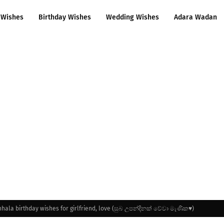
 Wishes
Birthday Wishes
Wedding Wishes
Adara Wadan
nhala birthday wishes for girlfriend, love (සුබ උපන්දිනක් ​වේවා මැණික♥️)