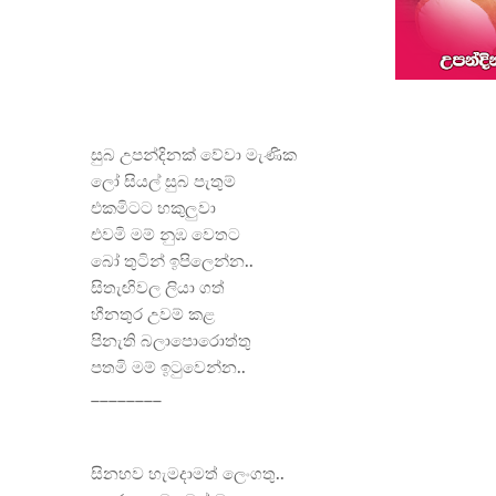
සුබ උපන්දිනක් ​වේවා මැණික
​ලෝ සියල් සුබ පැතුම්
එකමිටට හකුලුවා
එවමි මම් නුඹ ​වෙතට
​බෝ තුටින් ඉපි​ලෙන්න..
සිතැඟිවල ලියා ගත්
හීනතුර උවම් කළ
පිනැති බලා​පො​රොත්තු
පතමි මම් ඉටු​වෙන්න..
________
සිනහව හැමදාමත් ලෙංගතු..