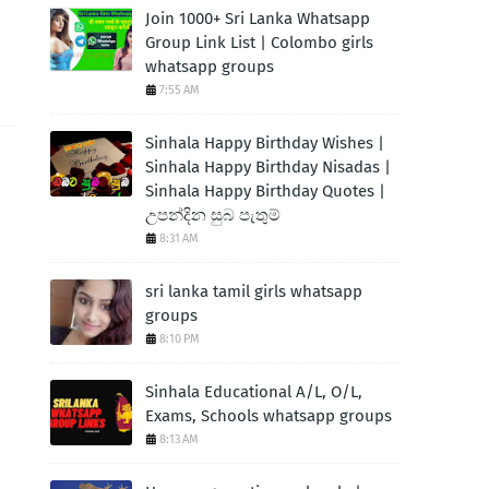
Join 1000+ Sri Lanka Whatsapp
Group Link List | Colombo girls
whatsapp groups
7:55 AM
Sinhala Happy Birthday Wishes |
Sinhala Happy Birthday Nisadas |
Sinhala Happy Birthday Quotes |
උපන්දින සුබ පැතුම්
8:31 AM
sri lanka tamil girls whatsapp
groups
8:10 PM
Sinhala Educational A/L, O/L,
Exams, Schools whatsapp groups
8:13 AM