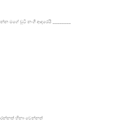
ඉන්න මගේ චුටි නංගී ආදරෙයි
________
කරන්නත් හිනා වෙන්නත්